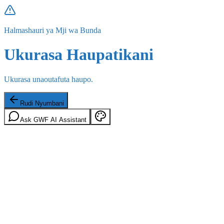
Halmashauri ya Mji wa Bunda
Ukurasa Haupatikani
Ukurasa unaoutafuta haupo.
Rudi Nyumbani
Ask GWF AI Assistant